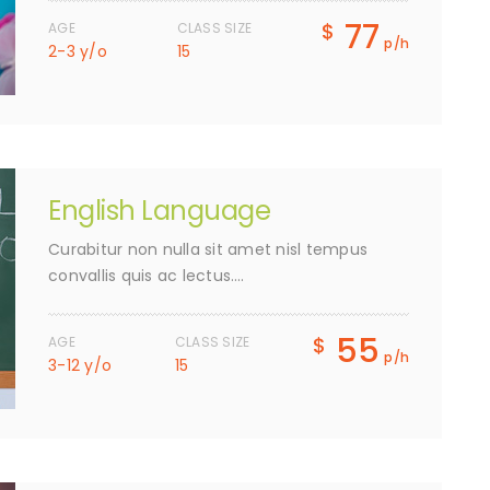
77
$
AGE
CLASS SIZE
p/h
2-3 y/o
15
English Language
Curabitur non nulla sit amet nisl tempus
convallis quis ac lectus….
55
$
AGE
CLASS SIZE
p/h
3-12 y/o
15