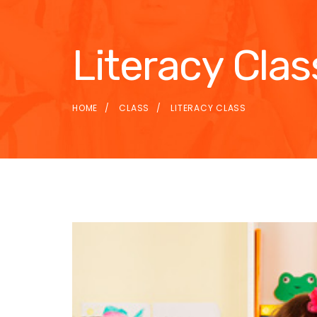
Literacy Clas
HOME
CLASS
LITERACY CLASS