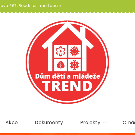
va 667, Roudnice nad Labem
Akce
Dokumenty
Projekty
O ná