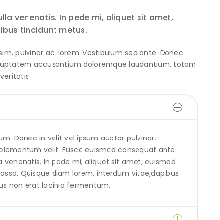
lla venenatis. In pede mi, aliquet sit amet,
pibus tincidunt metus.
nissim, pulvinar ac, lorem. Vestibulum sed ante. Donec
t voluptatem accusantium doloremque laudantium, totam
veritatis
m. Donec in velit vel ipsum auctor pulvinar.
um elementum velit. Fusce euismod consequat ante.
la venenatis. In pede mi, aliquet sit amet, euismod
 massa. Quisque diam lorem, interdum vitae,dapibus
lus non erat lacinia fermentum.