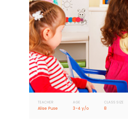
TEACHER
AGE
CLASS SIZE
Alise Puse
3-4 y/o
8