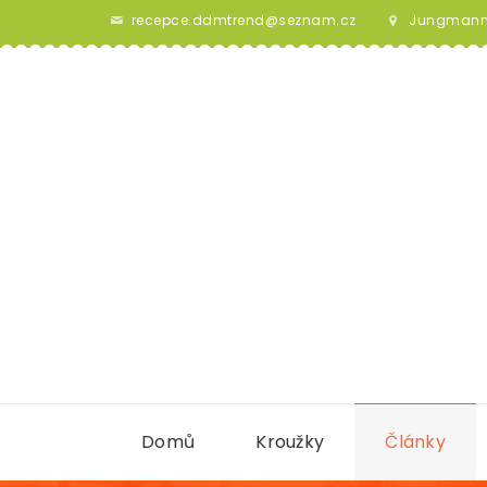
recepce.ddmtrend@seznam.cz
Jungmanno
Domů
Kroužky
Články