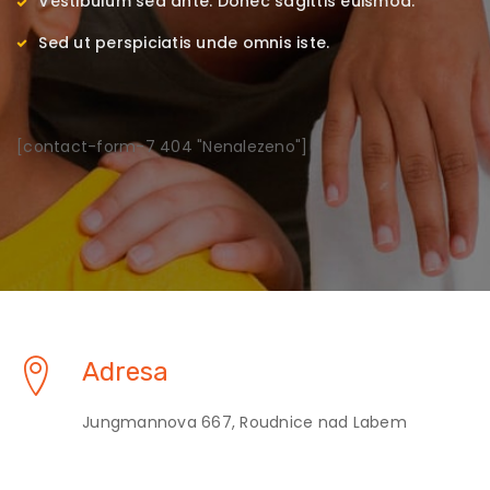
Vestibulum sed ante. Donec sagittis euismod.
Sed ut perspiciatis unde omnis iste.
[contact-form-7 404 "Nenalezeno"]
Adresa
Jungmannova 667, Roudnice nad Labem