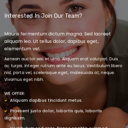
Interested In Join Our Team?
Mauris fermentum dictum magna. Sed laoreet
aliquam leo. Ut tellus dolor, dapibus eget,
elementum vel.
Aenean auctor wisi et urna. Aliquam erat volutpat. Duis
ac turpis. Integer rutrum ante eu lacus. Vestibulum libero
nisl, porta vel, scelerisque eget, malesuada at, neque.
Vivamus eget nibh.
WE OFFER:
Aliquam dapibus tincidunt metus.
Praesent justo dolor, lobortis quis, lobortis
dignissim.